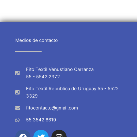
Medios de contacto
Fito Textil Venustiano Carranza
55 - 5542 2372
Fito Textil Republica de Uruguay 55 - 5522
3329
fitocontacto@gmail.com
55 3542 8619
F
T
I