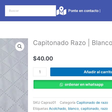
Ponte en contacto |​
Capitonado Razo | Blanc
$
40.00
Capitonado
Añadir al carrit
Razo
|
ordenar en whatsapp
Blanco
cantidad
SKU
Capraz01
Categoría
Capitonado de razo
Etiquetas
Acolchado
,
blanco
,
capitonado
,
razo