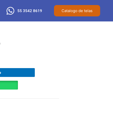
Catalogo de telas
55 3542 8619
o
o