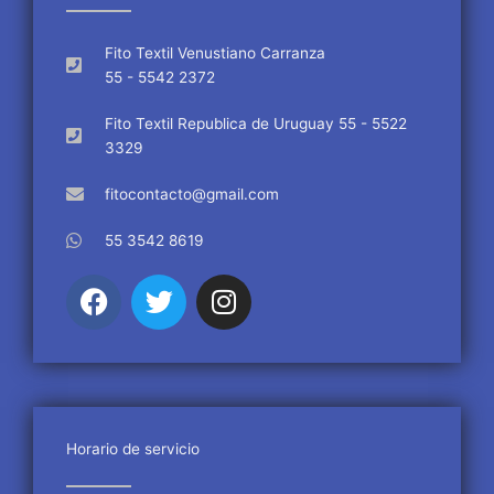
Fito Textil Venustiano Carranza
55 - 5542 2372
Fito Textil Republica de Uruguay 55 - 5522
3329
fitocontacto@gmail.com
55 3542 8619
F
T
I
a
w
n
c
i
s
e
t
t
b
t
a
o
e
g
o
r
r
Horario de servicio
k
a