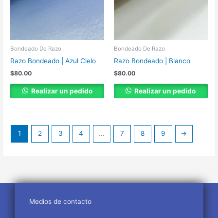
Bondeado De Razo
Bondeado De Razo
Razo Bondeado | Azul Cielo
Razo Bondeado | Blanco
$
80.00
$
80.00
Realizar un pedido
Realizar un pedido
1
2
3
4
…
7
8
9
→
Medios de contacto