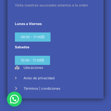
m
Visita nuestras sucursales estamos a la orden
Lunes a Viernes
09:00 - 17:00
Sabados
10:00 - 17:00
Ubicaciones
Aviso de privacidad
Términos | condiciones