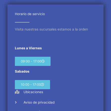
b
t
a
o
e
g
o
r
r
Horario de servicio
k
a
m
Visita nuestras sucursales estamos a la orden
Lunes a Viernes
09:00 - 17:00
Sabados
10:00 - 17:00
Ubicaciones
Aviso de privacidad