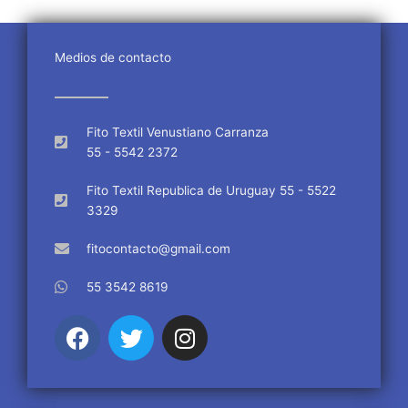
Medios de contacto
Fito Textil Venustiano Carranza
55 - 5542 2372
Fito Textil Republica de Uruguay 55 - 5522
3329
fitocontacto@gmail.com
55 3542 8619
F
T
I
a
w
n
c
i
s
e
t
t