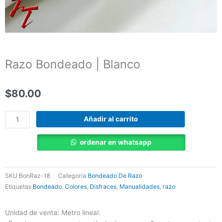
Razo Bondeado | Blanco
$
80.00
Razo
Añadir al carrito
Bondeado
|
ordenar en whatsapp
Blanco
cantidad
SKU
BonRaz-18
Categoría
Bondeado De Razo
Etiquetas
Bondeado
,
Colores
,
Disfraces
,
Manualidades
,
razo
Unidad de venta: Metro lineal.