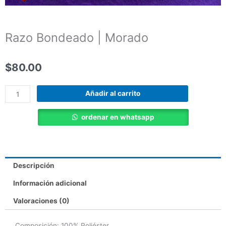
Razo Bondeado | Morado
$
80.00
Razo
Añadir al carrito
Bondeado
|
ordenar en whatsapp
Morado
cantidad
Descripción
Información adicional
Valoraciones (0)
Composición: 100% Poliéster