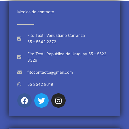
Medios de contacto
Fito Textil Venustiano Carranza
55 - 5542 2372
Fito Textil Republica de Uruguay 55 - 5522
3329
fitocontacto@gmail.com
55 3542 8619
F
T
I
a
w
n
c
i
s
e
t
t
b
t
a