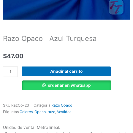
Razo Opaco | Azul Turquesa
$
47.00
Razo
Añadir al carrito
Opaco
|
ordenar en whatsapp
Azul
Turquesa
cantidad
SKU
RazOp-23
Categoría
Razo Opaco
Etiquetas
Colores
,
Opaco
,
razo
,
Vestidos
Unidad de venta: Metro lineal.