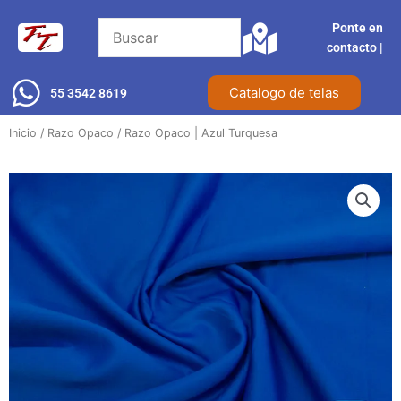
Ir
Ponte en
al
contacto |​
contenido
Catalogo de telas
55 3542 8619
Inicio
/
Razo Opaco
/ Razo Opaco | Azul Turquesa