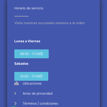
o
e
g
o
r
r
Horario de servicio
k
a
m
Visita nuestras sucursales estamos a la orden
Lunes a Viernes
09:00 - 17:00
Sabados
10:00 - 17:00
Ubicaciones
Aviso de privacidad
Términos | condiciones