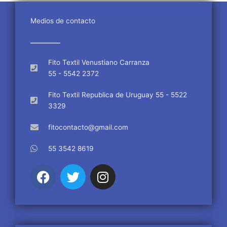
Medios de contacto
Fito Textil Venustiano Carranza
55 - 5542 2372
Fito Textil Republica de Uruguay 55 - 5522
3329
fitocontacto@gmail.com
55 3542 8619
F
T
I
a
w
n
c
i
s
e
t
t
b
t
a