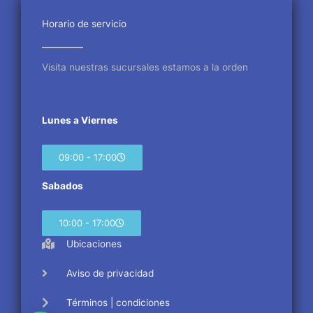
o
e
g
o
r
r
Horario de servicio
k
a
m
Visita nuestras sucursales estamos a la orden
Lunes a Viernes
09:00 - 17:00
Sabados
10:00 - 17:00
Ubicaciones
Aviso de privacidad
Términos | condiciones