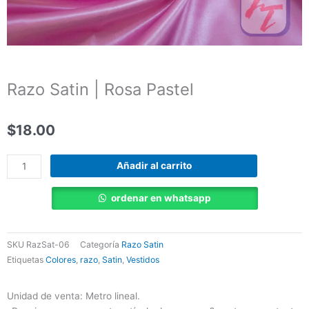
Razo Satin | Rosa Pastel
$
18.00
Razo
Añadir al carrito
Satin
|
ordenar en whatsapp
Rosa
Pastel
cantidad
SKU
RazSat-06
Categoría
Razo Satin
Etiquetas
Colores
,
razo
,
Satin
,
Vestidos
Unidad de venta: Metro lineal.