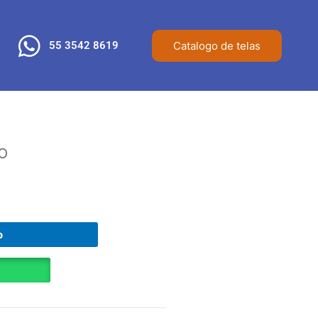
Catalogo de telas
55 3542 8619
o
o