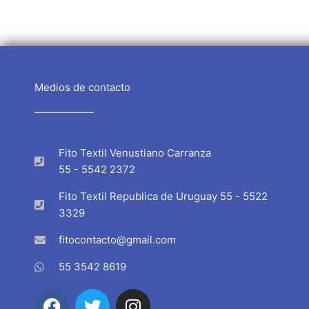
Medios de contacto
Fito Textil Venustiano Carranza
55 - 5542 2372
Fito Textil Republica de Uruguay 55 - 5522
3329
fitocontacto@gmail.com
55 3542 8619
F
T
I