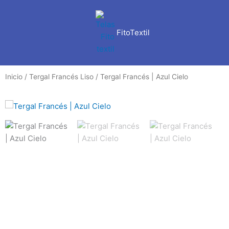
Ir
al
contenido
FitoTextil
Inicio
/
Tergal Francés Liso
/ Tergal Francés | Azul Cielo