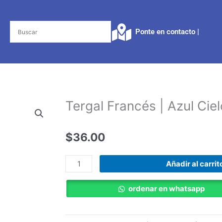
Ponte en contacto |​
Tergal Francés | Azul Ciel
$
36.00
Tergal
Añadir al carrit
Francés
|
ordenar en whatsapp
Azul
Cielo
cantidad