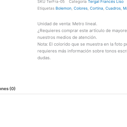
SKU
TerFra-05
Categoría
Tergal Francés Liso
Etiquetas
Bolemon
,
Colores
,
Cortina
,
Cuadros
,
M
Unidad de venta: Metro lineal.
¿Requieres comprar este artículo de mayore
nuestros medios de atención.
Nota: El colorido que se muestra en la foto pu
requieres más información sobre tonos escr
dudas.
ones (0)