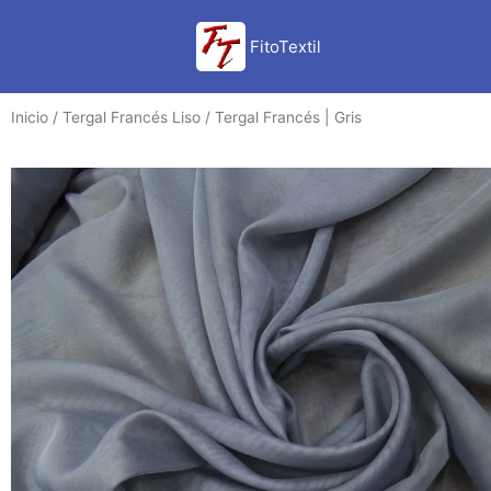
Ir
al
FitoTextil
contenido
Inicio
/
Tergal Francés Liso
/ Tergal Francés | Gris