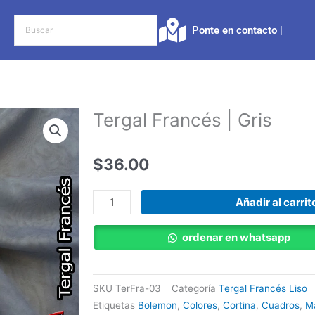
Ponte en contacto |​
Tergal Francés | Gris
$
36.00
Tergal
Añadir al carrit
Francés
|
ordenar en whatsapp
Gris
cantidad
SKU
TerFra-03
Categoría
Tergal Francés Liso
Etiquetas
Bolemon
,
Colores
,
Cortina
,
Cuadros
,
M