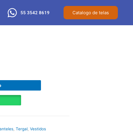
Catalogo de telas
55 3542 8619
o
anteles
,
Tergal
,
Vestidos