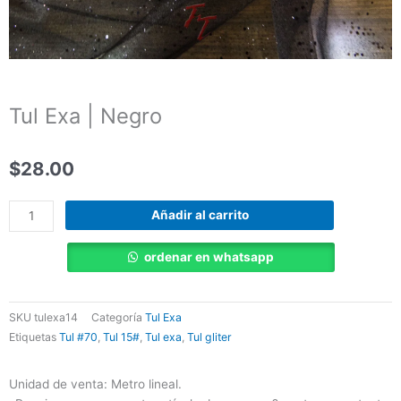
Tul Exa | Negro
$
28.00
Tul
Añadir al carrito
Exa
|
ordenar en whatsapp
Negro
cantidad
SKU
tulexa14
Categoría
Tul Exa
Etiquetas
Tul #70
,
Tul 15#
,
Tul exa
,
Tul gliter
Unidad de venta: Metro lineal.