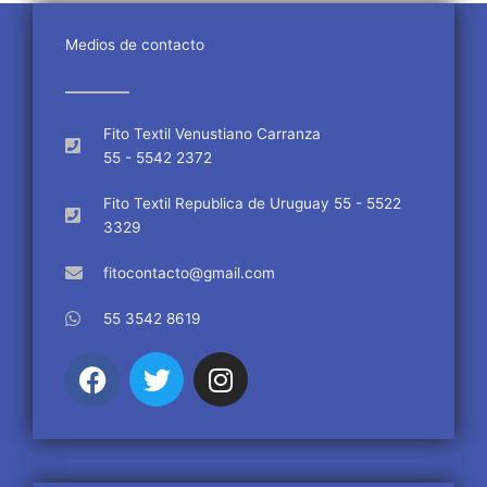
Medios de contacto
Fito Textil Venustiano Carranza
55 - 5542 2372
Fito Textil Republica de Uruguay 55 - 5522
3329
fitocontacto@gmail.com
55 3542 8619
F
T
I
a
w
n
c
i
s
e
t
t
b
t
a