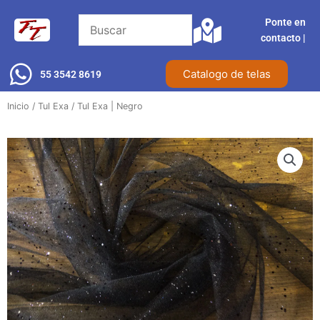
Ir
Ponte en
al
contacto |​
contenido
Catalogo de telas
55 3542 8619
Inicio
/
Tul Exa
/ Tul Exa | Negro