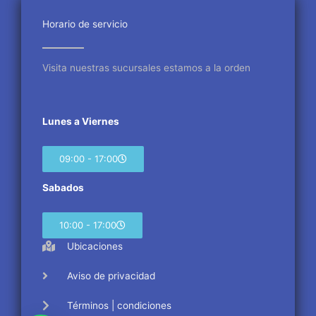
o
e
g
o
r
r
Horario de servicio
k
a
m
Visita nuestras sucursales estamos a la orden
Lunes a Viernes
09:00 - 17:00
Sabados
10:00 - 17:00
Ubicaciones
Aviso de privacidad
Términos | condiciones