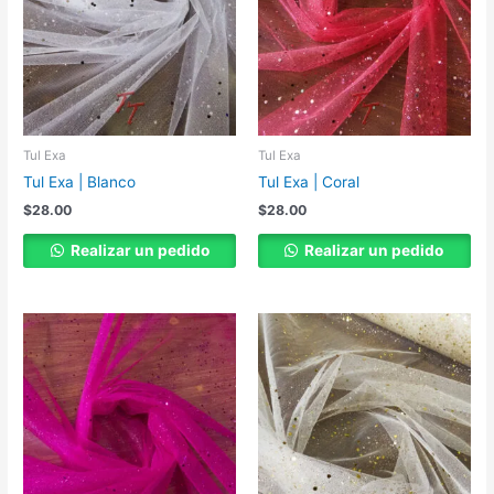
Tul Exa
Tul Exa
Tul Exa | Blanco
Tul Exa | Coral
$
28.00
$
28.00
Realizar un pedido
Realizar un pedido