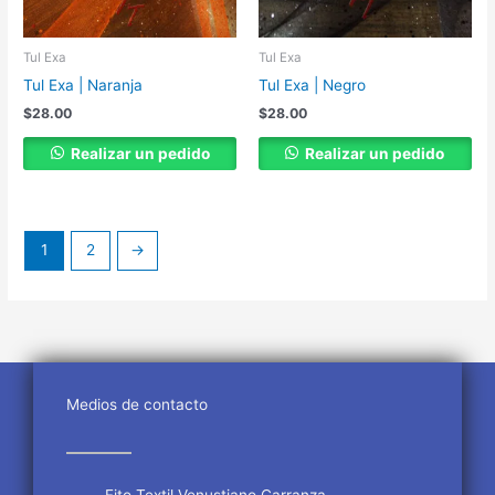
Tul Exa
Tul Exa
Tul Exa | Naranja
Tul Exa | Negro
$
28.00
$
28.00
Realizar un pedido
Realizar un pedido
1
2
→
Medios de contacto
Fito Textil Venustiano Carranza