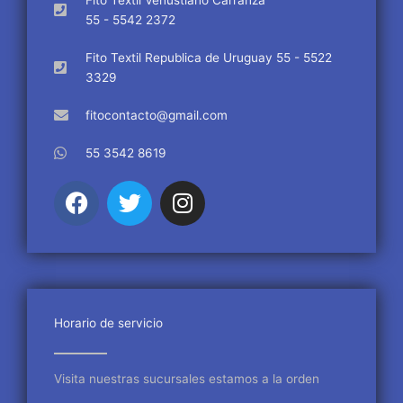
55 - 5542 2372
Fito Textil Republica de Uruguay 55 - 5522
3329
fitocontacto@gmail.com
55 3542 8619
F
T
I
a
w
n
c
i
s
e
t
t
b
t
a
o
e
g
o
r
r
Horario de servicio
k
a
m
Visita nuestras sucursales estamos a la orden